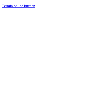
Direkt
Termin online buchen
zum
HNO
Inhalt
Friedrichshagen